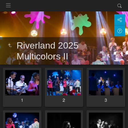
Riverland 2025
Multicolors II
1
2
3